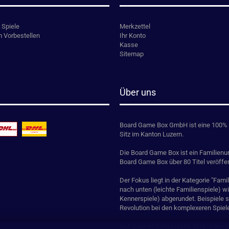
 Spiele
Merkzettel
m Vorbestellen
Ihr Konto
Kasse
Sitemap
Über uns
Board Game Box GmbH ist eine 100% 
Sitz im Kanton Luzern.
Die Board Game Box ist ein Familienun
Board Game Box über 80 Titel veröffen
Der Fokus liegt in der Kategorie "Fam
nach unten (leichte Familienspiele) w
Kennerspiele) abgerundet. Beispiele si
Revolution bei den komplexeren Spiel
Auf unserer Verlagsseite sind neben