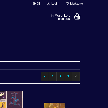
DE
Login
Merkzettel
Ihr Warenkorb
0,00 EUR
«
1
2
3
4