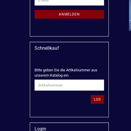
ZUR
Mail
NEWSLETTER-
ANMELDUNG
ANMELDEN
Schnellkauf
BITTE
Bitte geben Sie die Artikelnummer aus
GEBEN
unserem Katalog ein.
SIE
DIE
ARTIKELNUMMER
AUS
LOS
UNSEREM
KATALOG
EIN.
Login