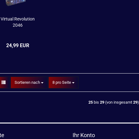
Virtual Revolution
2046
24,99 EUR
Sortieren nach
pro Seite
Sortieren nach
8 pro Seite
25
bis
29
(von insgesamt
29
)
te
Ihr Konto