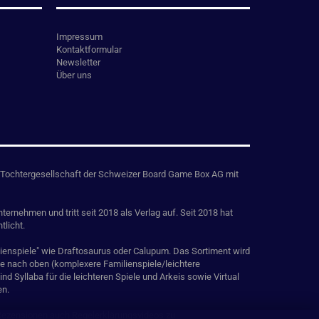
Impressum
Kontaktformular
Newsletter
Über uns
Tochtergesellschaft der Schweizer Board Game Box AG mit
ternehmen und tritt seit 2018 als Verlag auf. Seit 2018 hat
tlicht.
ilienspiele" wie Draftosaurus oder Calupum. Das Sortiment wird
ie nach oben (komplexere Familienspiele/leichtere
nd Syllaba für die leichteren Spiele und Arkeis sowie Virtual
en.
 Rezensionen auch Regelerklärungsvideos zu