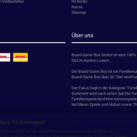
m Vorbestellen
Ihr Konto
Kasse
Sitemap
Über uns
Board Game Box GmbH ist eine 100% 
Sitz im Kanton Luzern.
Die Board Game Box ist ein Familienun
Board Game Box über 30 Titel veröffen
Der Fokus liegt in der Kategorie "Fam
Sortiment wird nach unten (leichte F
Familienspiele/leichtere Kennerspiele
leichteren Spiele und Alubari sowie 
Auf unserer Verlagsseite sind neben
finden:
https://www.boardgamebox.lif
dere Technologien
rittanbietern, um die ordentliche Funktionsweise der Website zu
n und Ihnen ein bestmögliches Einkaufserlebnis bieten zu können. Weitere