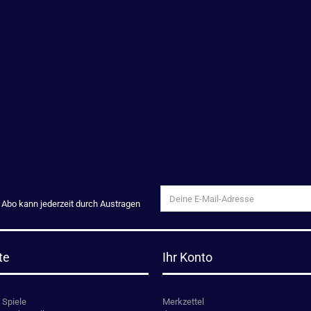
s Abo kann jederzeit durch Austragen
te
Ihr Konto
 Spiele
Merkzettel