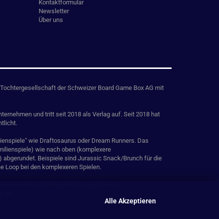
Kontaktformular
Newsletter
Über uns
Tochtergesellschaft der Schweizer Board Game Box AG mit
ternehmen und tritt seit 2018 als Verlag auf. Seit 2018 hat
tlicht.
ilienspiele" wie Draftosaurus oder Dream Runners. Das
amilienspiele) wie nach oben (komplexere
) abgerundet. Beispiele sind Jurassic Snack/Brunch für die
The Loop bei den komplexeren Spielen.
 Rezensionen auch Regelerklärungsvideos zu
e/de/
Alle Akzeptieren